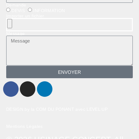
Demande
DEVIS
INFORMATION
Importer un fichier
Message
ENVOYER
DESIGN
by la
COM DU PONANT
avec
LEVEL UP
Mentions Légales